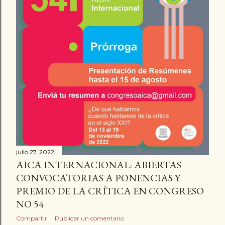
a
d
a
s
julio 27, 2022
AICA INTERNACIONAL: ABIERTAS
CONVOCATORIAS A PONENCIAS Y
PREMIO DE LA CRÍTICA EN CONGRESO
NO 54
Compartir
Publicar un comentario