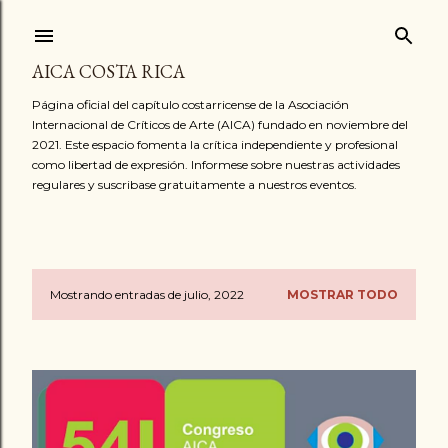
Ir al contenido principal
AICA COSTA RICA
Página oficial del capítulo costarricense de la Asociación
Internacional de Críticos de Arte (AICA) fundado en noviembre del
2021. Este espacio fomenta la crítica independiente y profesional
como libertad de expresión. Informese sobre nuestras actividades
regulares y suscribase gratuitamente a nuestros eventos.
Mostrando entradas de julio, 2022
MOSTRAR TODO
E
n
t
r