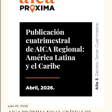
a
d
a
s
julio 09, 2026