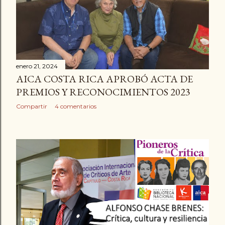
a
d
a
s
enero 21, 2024
AICA COSTA RICA APROBÓ ACTA DE
PREMIOS Y RECONOCIMIENTOS 2023
Compartir
4 comentarios