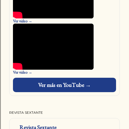
Ver video →
Ver video →
Ver más en YouTube →
REVISTA SEXTANTE
Revista Sextante