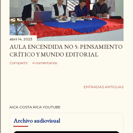
a
d
a
s
abril 14, 2023
AULA ENCENDIDA NO 5: PENSAMIENTO
CRÍTICO Y MUNDO EDITORIAL
Compartir
4 comentarios
ENTRADAS ANTIGUAS
AICA COSTA RICA YOUTUBE
Archivo audiovisual