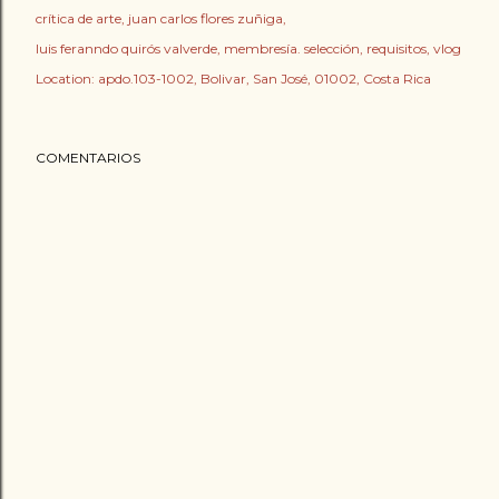
crítica de arte
juan carlos flores zuñiga
luis feranndo quirós valverde
membresía. selección
requisitos
vlog
Location:
apdo.103-1002, Bolivar, San José, 01002, Costa Rica
COMENTARIOS