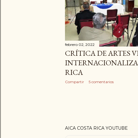
d
a
s
febrero 02, 2022
CRÍTICA DE ARTES V
INTERNACIONALIZA
RICA
Compartir
5 comentarios
AICA COSTA RICA YOUTUBE