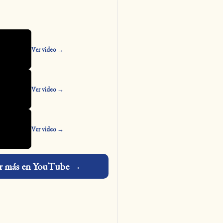
Ver video →
Ver video →
Ver video →
r más en YouTube →