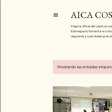
AICA CO
Página oficial del capítulo c
Este espacio fomenta la críti
regulares y suscribase gratu
Mostrando las entradas etiqu
E
n
t
r
a