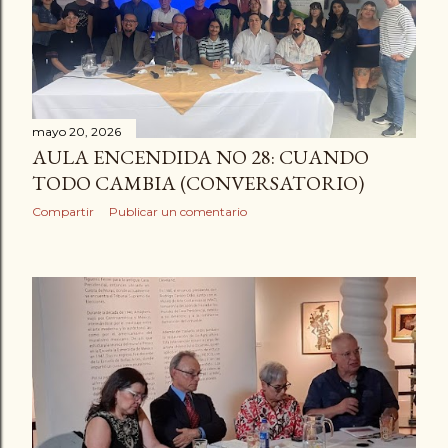
a
d
a
s
mayo 20, 2026
AULA ENCENDIDA NO 28: CUANDO
TODO CAMBIA (CONVERSATORIO)
Compartir
Publicar un comentario