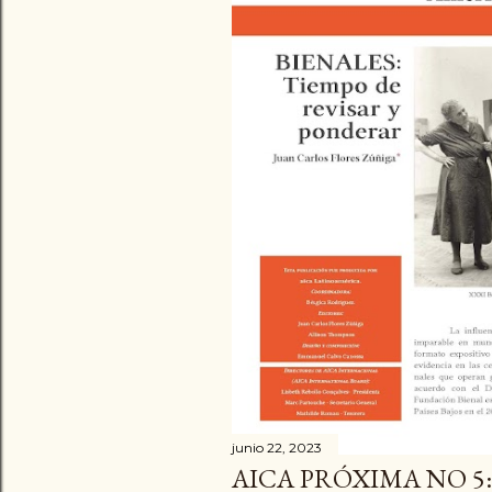
d
a
s
junio 22, 2023
AICA PRÓXIMA NO 5: