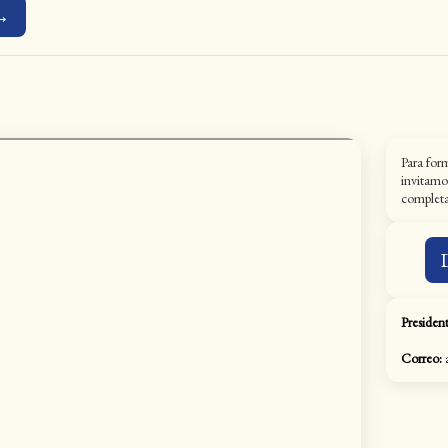
 →
Para for
invitamo
completar
President
Correo:
a