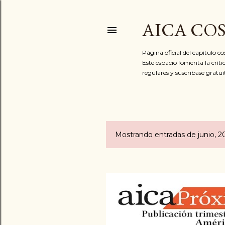
AICA CO
Página oficial del capítulo c
Este espacio fomenta la críti
regulares y suscribase gratu
Mostrando entradas de junio, 2
E
n
t
r
a