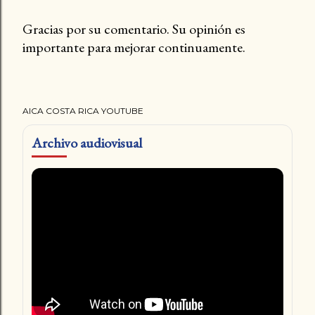
Gracias por su comentario. Su opinión es
importante para mejorar continuamente.
P
u
b
l
AICA COSTA RICA YOUTUBE
i
c
Archivo audiovisual
a
r
u
n
c
o
m
e
n