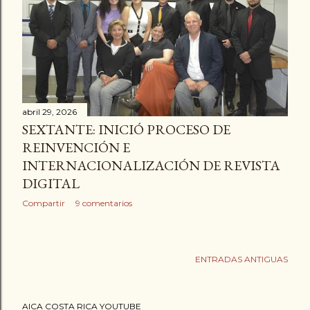
a
d
a
s
abril 29, 2026
SEXTANTE: INICIÓ PROCESO DE
REINVENCIÓN E
INTERNACIONALIZACIÓN DE REVISTA
DIGITAL
Compartir
9 comentarios
ENTRADAS ANTIGUAS
AICA COSTA RICA YOUTUBE