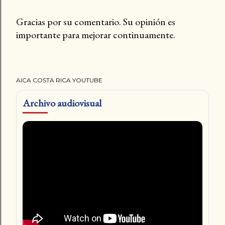
Gracias por su comentario. Su opinión es
importante para mejorar continuamente.
P
u
b
l
AICA COSTA RICA YOUTUBE
i
c
Archivo audiovisual
a
r
u
n
c
o
m
e
n