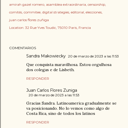
amirah gazel romero
asamblea extraordinaria
censorship
comités
commitee
digital strategies
editorial
elecciones
juan carlos flores zuñiga
Location:
32 Rue Yves Toudic, 75010 Paris, Francia
COMENTARIOS
Sandra Makowiecky
20 de marzo de 2023 a las 11:53
Que conquista maravilhosa. Estou orgulhosa
dos colegas e de Lisbeth.
RESPONDER
Juan Carlos Flores Zuniga
20 de marzo de 2023 a las 11:53
Gracias Sandra. Latinoamerica gradualmente se
va posicionando. No lo vemos como algo de
Costa Rica, sino de todos los latinos
RESPONDER