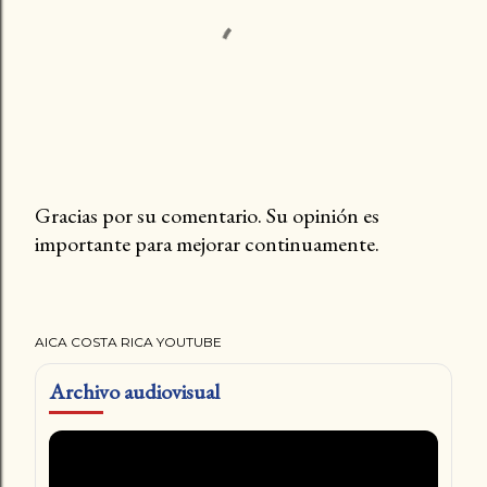
Gracias por su comentario. Su opinión es
importante para mejorar continuamente.
P
u
b
l
AICA COSTA RICA YOUTUBE
i
c
Archivo audiovisual
a
r
u