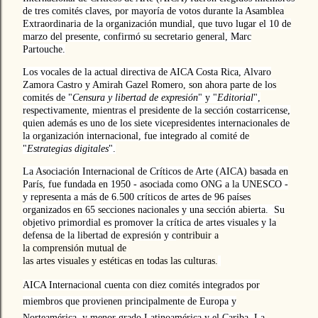
de tres comités claves, por mayoría de votos durante la Asamblea
Extraordinaria de la organización mundial, que tuvo lugar el 10 de
marzo del presente, confirmó su secretario general, Marc
Partouche.
Los vocales de la actual directiva de AICA Costa Rica, Alvaro
Zamora Castro y Amirah Gazel Romero, son ahora parte de los
comités de "
Censura y libertad de expresión
" y "
Editorial
",
respectivamente, mientras el presidente de la sección costarricense,
quien además es uno de los siete vicepresidentes internacionales de
la organización internacional, fue integrado al comité de
"
Estrategias digitales
".
La Asociación Internacional de Críticos de Arte (AICA) basada en
París, fue fundada en 1950 - asociada como ONG a la UNESCO -
y representa a más de 6.500 críticos de artes de 96 países
organizados en 65 secciones nacionales y una sección abierta. Su
objetivo primordial es promover la crítica de artes visuales y la
defensa de la libertad de expresión y c
ontribuir a
la comprensión mutual de
las artes visuales y estéticas en todas las culturas.
AICA Internacional cuenta con diez comités integrados por
miembros que provienen principalmente de Europa y
Norteamérica, y menor grado Latinoamérica y el Cariba. La