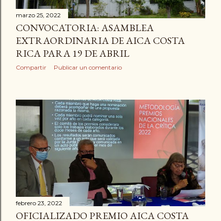
a
marzo 25, 2022
d
CONVOCATORIA: ASAMBLEA
EXTRAORDINARIA DE AICA COSTA
a
RICA PARA 19 DE ABRIL
s
Compartir
Publicar un comentario
febrero 23, 2022
OFICIALIZADO PREMIO AICA COSTA