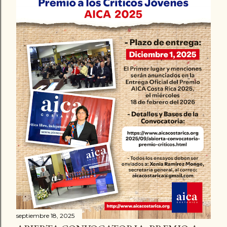
a
d
a
s
septiembre 18, 2025