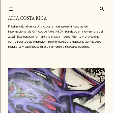
Ir al contenido principal
AICA COSTA RICA
Página oficial del capítulo costarricense de la Asociación
Internacional de Críticos de Arte (AICA) fundado en noviembre del
2021. Este espacio fomenta la crítica independiente y profesional
como libertad de expresión. Informese sobre nuestras actividades
regulares y suscribase gratuitamente a nuestros eventos.
E
n
t
r