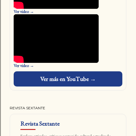
Ver video →
Ver video →
Ver más en YouTube →
REVISTA SEXTANTE
Revista Sextante