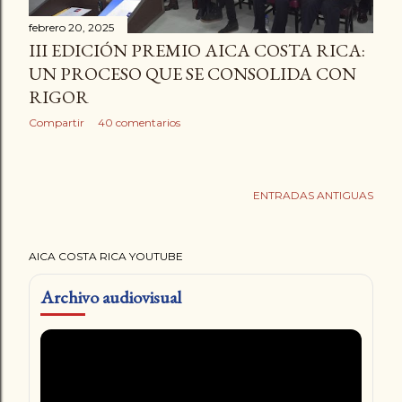
a
febrero 20, 2025
d
III EDICIÓN PREMIO AICA COSTA RICA:
UN PROCESO QUE SE CONSOLIDA CON
a
RIGOR
s
Compartir
40 comentarios
ENTRADAS ANTIGUAS
AICA COSTA RICA YOUTUBE
Archivo audiovisual