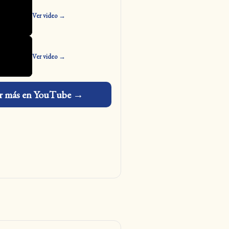
Ver video →
Ver video →
r más en YouTube →