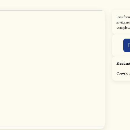
Para for
invitamo
completar
President
Correo:
a