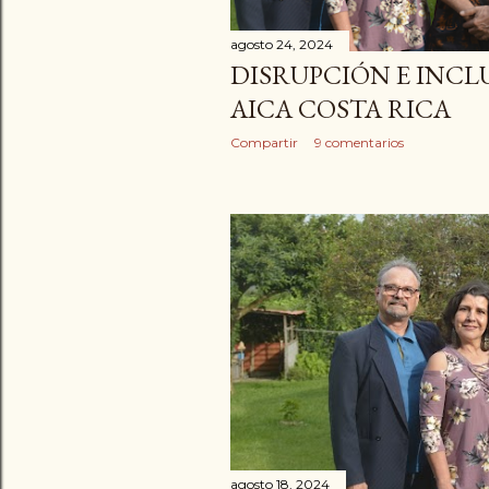
d
agosto 24, 2024
a
DISRUPCIÓN E INCL
AICA COSTA RICA
s
Compartir
9 comentarios
agosto 18, 2024