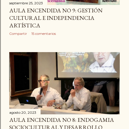
a
septiembre 25, 2023
AULA ENCENDIDA NO 9: GESTIÓN
d
CULTURAL E INDEPENDENCIA
ARTÍSTICA
a
Compartir
15 comentarios
s
agosto 20, 2023
AULA ENCENDIDA NO 8: ENDOGAMIA
SOCIOCULTURAL Y DESARROLLO