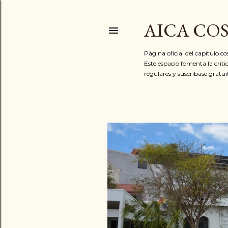
AICA CO
Página oficial del capítulo c
Este espacio fomenta la críti
regulares y suscribase gratu
E
n
t
r
a