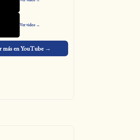
Ver video →
r más en YouTube →