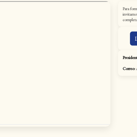
Para for
invitamo
completar
President
Correo:
a