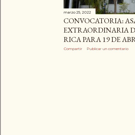
d
marzo 25, 2022
a
CONVOCATORIA: A
EXTRAORDINARIA D
s
RICA PARA 19 DE AB
Compartir
Publicar un comentario